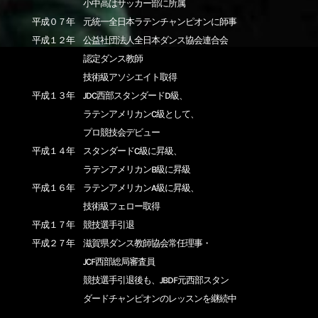
小中高はサッカー部に所属
平成０７年 元統一全日本ラテンチャンピオンに師事
平成１２年 公益社団法人全日本ダンス協会連合会
認定ダンス教師
技術級アソシエイト取得
平成１３年 JDC西部スタンダードD級、
ラテンアメリカンC級として、
プロ競技会デビュー
平成１４年 スタンダードC級に昇級、
ラテンアメリカンB級に昇級
平成１６年 ラテンアメリカンA級に昇級、
技術級フェロー取得
平成１７年 競技選手引退
平成２７年 滋賀県ダンス教師協会常任理事・
JCF西部総局審査員
競技選手引退後も、JBDF元西部スタン
ダードチャンピオンのレッスンを継続中