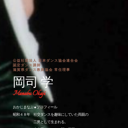
公益社団法人 日本ダンス協会連合会
認定ダンス講師
滋賀県ダンス教師協会 常任理事
岡司 学
Manabu Okaji
おかじまなぶ ● プロフィール
昭和４８年 社交ダンスを趣味にしていた両親の
二男として生まれる。